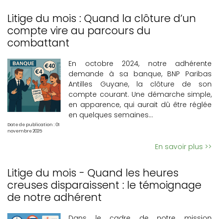
Litige du mois : Quand la clôture d’un
Pagination
compte vire au parcours du
combattant
En octobre 2024, notre adhérente
demande à sa banque, BNP Paribas
Antilles Guyane, la clôture de son
compte courant. Une démarche simple,
en apparence, qui aurait dû être réglée
en quelques semaines...
Date de publication : 01
novembre 2025
En savoir plus >>
Litige du mois - Quand les heures
creuses disparaissent : le témoignage
de notre adhérent
Dans le cadre de notre mission