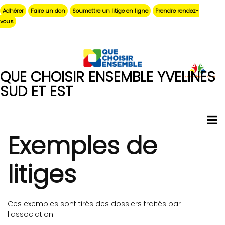
Aller
Adhérer
Faire un don
Soumettre un litige en ligne
Prendre rendez-
au
vous
contenu
principal
QUE CHOISIR ENSEMBLE YVELINES
SUD ET EST
Exemples de
litiges
Ces exemples sont tirés des dossiers traités par
l'association.