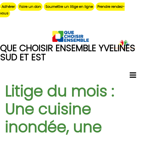
Aller
Adhérer
Faire un don
Soumettre un litige en ligne
Prendre rendez-
au
vous
contenu
principal
QUE CHOISIR ENSEMBLE YVELINES
SUD ET EST
Litige du mois :
Une cuisine
inondée, une