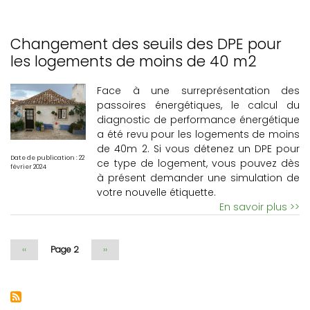
Changement des seuils des DPE pour
les logements de moins de 40 m2
Face à une surreprésentation des
passoires énergétiques, le calcul du
diagnostic de performance énergétique
a été revu pour les logements de moins
de 40m 2. Si vous détenez un DPE pour
Date de publication : 22
ce type de logement, vous pouvez dès
février 2024
à présent demander une simulation de
votre nouvelle étiquette.
En savoir plus >>
Page
‹‹
Page 2
Page
››
précédente
suivante