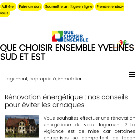
Aller
Adhérer
Faire un don
Soumettre un litige en ligne
Prendre rendez-
au
vous
contenu
principal
QUE CHOISIR ENSEMBLE YVELINES
SUD ET EST
Logement, copropriété, immobilier
Rénovation énergétique : nos conseils
Pagination
pour éviter les arnaques
Vous souhaitez effectuer une rénovation
énergétique de votre logement ? La
vigilance est de mise car certaines
entreprises se comportent de façon