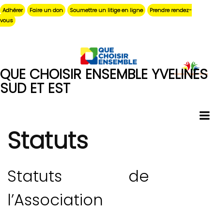
Aller
Adhérer
Faire un don
Soumettre un litige en ligne
Prendre rendez-
au
vous
contenu
principal
QUE CHOISIR ENSEMBLE YVELINES
SUD ET EST
Statuts
Statuts de
l’Association