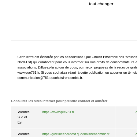
tout changer.
Cette lettre est élaborée par les associations Que Choisir Ensemble des Yvelines 
Nord-Est) qui collaborent pour vous informer sur vos droits de consommateurs et
associations. Diffusez-la autour de vous, ou mieux, proposez de la recevoir gratui
www.qce781.fr. Si vous souhaitez réagir à cette publication ou apporter un tém
communication@781.quechoisirensemble.fr.
Consultez les sites internet pour prendre contact et adhérer
Yvelines
https://www.qce781.fr
Sud et
Est
Yvelines
https://yvelinesnordest.quechoisirensemble.fr