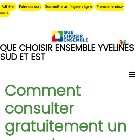
Aller
Adhérer
Faire un don
Soumettre un litige en ligne
Prendre rendez-
au
vous
contenu
principal
QUE CHOISIR ENSEMBLE YVELINES
SUD ET EST
Comment
consulter
gratuitement un