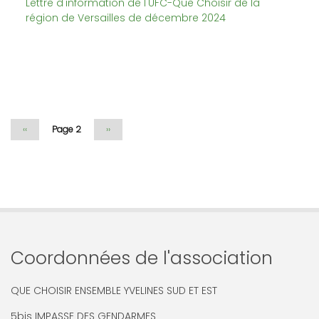
Lettre d'information de l'UFC-Que Choisir de la
région de Versailles de décembre 2024
Pagination
Page
‹‹
Page 2
Page
››
précédente
suivante
Coordonnées de l'association
QUE CHOISIR ENSEMBLE YVELINES SUD ET EST
5bis IMPASSE DES GENDARMES