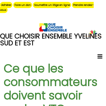
Aller
Adhérer
Faire un don
Soumettre un litige en ligne
Prendre rendez-
au
vous
contenu
principal
QUE CHOISIR ENSEMBLE YVELINES
SUD ET EST
Ce que les
consommateurs
doivent savoir