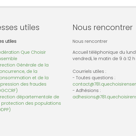
sses utiles
Nous rencontrer
s utiles
Nous rencontrer
édération Que Choisir
Accueil téléphonique du lund
nsemble
vendredi, le matin de 9 à 12 h
irection Générale de la
oncurrence, de la
Courriels utiles :
onsommation et de la
- Toutes questions :
épression des fraudes
contact@781.quechoisirensem
DGCCRF)
- Adhésions :
irection départementale de
adhesions@781.quechoisiren
a protection des populations
DDPP)