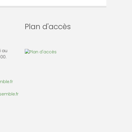
Plan d'accès
i au
 00.
ble.fr
semble.fr