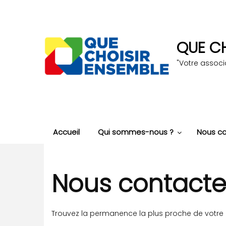
Aller
au
contenu
principal
QUE CH
"Votre assoc
Accueil
Qui sommes-nous ?
Nous co
Nous contacte
Trouvez la permanence la plus proche de votre r