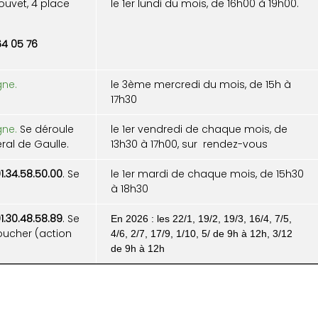
ouvet, 4 place
le 1er lundi du mois, de 16h00 à 19h00.
64 05 76
gne
.
le 3ème mercredi du mois, de 15h à
17h30
gne.
Se déroule
le 1er vendredi de chaque mois, de
ral de Gaulle.
13h30 à 17h00, sur rendez-vous
1.34.58.50.00
. Se
le 1er mardi de chaque mois, de 15h30
à 18h30
1.30.48.58.89
. Se
En 2026 : les 22/1, 19/2, 19/3, 16/4, 7/5,
oucher (action
4/6, 2/7, 17/9, 1/10, 5/ de 9h à 12h, 3/12
de 9h à 12h