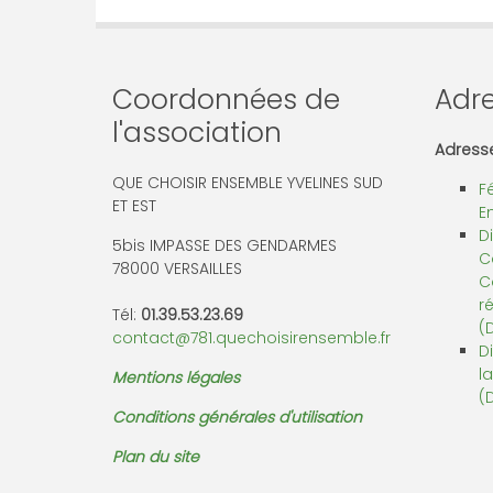
Coordonnées de
Adre
l'association
Adresse
QUE CHOISIR ENSEMBLE YVELINES SUD
F
ET EST
E
D
5bis IMPASSE DES GENDARMES
C
78000 VERSAILLES
C
r
Tél:
01.39.53.23.69
(
contact@781.quechoisirensemble.fr
D
l
Mentions légales
(
Conditions générales d'utilisation
Plan du site