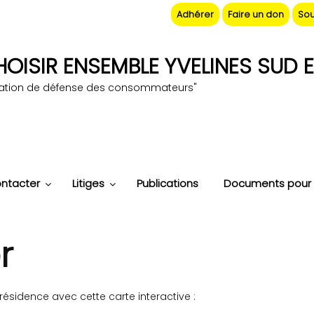
Adhérer
Faire un don
Sou
OISIR ENSEMBLE YVELINES SUD E
iation de défense des consommateurs"
ntacter
Litiges
Publications
Documents pour 
r
ésidence avec cette carte interactive :