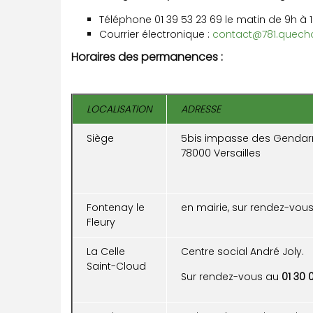
Téléphone 01 39 53 23 69 le matin de 9h à 
Courrier électronique :
contact@781.quecho
Horaires des permanences :
LOCALISATION
ADRESSE
Siège
5bis impasse des Genda
78000 Versailles
Fontenay le
en mairie, sur rendez-vou
Fleury
La Celle
Centre social André Joly.
Saint-Cloud
Sur rendez-vous au
01 30 0