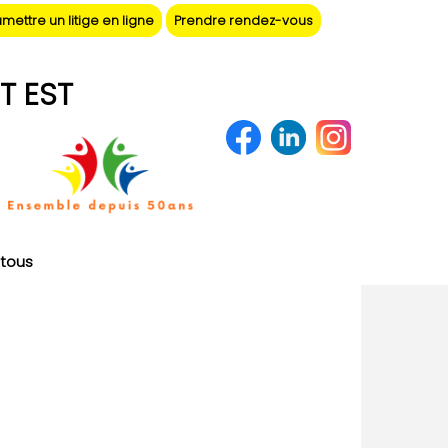
mettre un litige en ligne
Prendre rendez-vous
T EST
tous