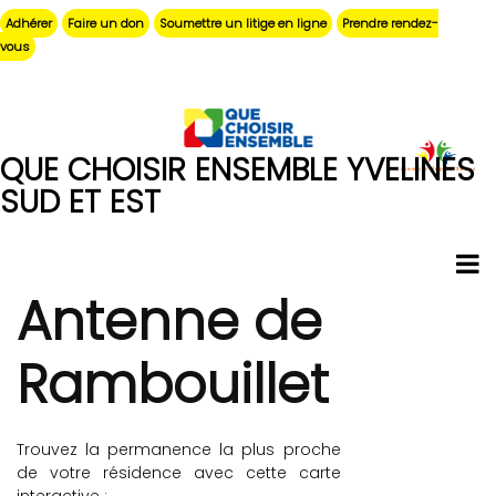
Aller
Adhérer
Faire un don
Soumettre un litige en ligne
Prendre rendez-
au
vous
contenu
principal
QUE CHOISIR ENSEMBLE YVELINES
SUD ET EST
Antenne de
Rambouillet
Trouvez la permanence la plus proche
de votre résidence avec cette carte