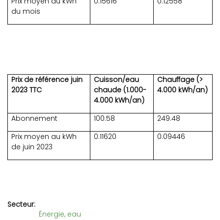
Prix moyen au kWh
0.15616
0.12558
du mois
Prix de référence juin
Cuisson/eau
Chauffage (>
2023 TTC
chaude (1.000-
4.000 kWh/an)
4.000 kWh/an)
Abonnement
100.58
249.48
Prix moyen au kWh
0.11620
0.09446
de juin 2023
Secteur
Énergie, eau