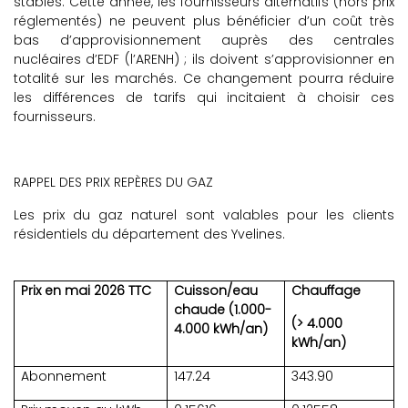
stables. Cette année, les fournisseurs alternatifs (hors prix
réglementés) ne peuvent plus bénéficier d’un coût très
bas d’approvisionnement auprès des centrales
nucléaires d’EDF (l’ARENH) ; ils doivent s’approvisionner en
totalité sur les marchés. Ce changement pourra réduire
les différences de tarifs qui incitaient à choisir ces
fournisseurs.
RAPPEL DES PRIX REPÈRES DU GAZ
Les prix du gaz naturel sont valables pour les clients
résidentiels du département des Yvelines.
Prix en mai 2026 TTC
Cuisson/eau
Chauffage
chaude (1.000-
(> 4.000
4.000 kWh/an)
kWh/an)
Abonnement
147.24
343.90