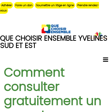
Aller
Adhérer
Faire un don
Soumettre un litige en ligne
Prendre rendez-
au
vous
contenu
principal
QUE CHOISIR ENSEMBLE YVELINES
SUD ET EST
Comment
consulter
gratuitement un