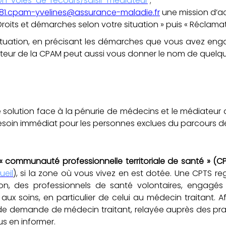
n-voies-de-recours/saisir-mediateur
;
1.cpam-yvelines@assurance-maladie.fr
une mission d’
 Droits et démarches selon votre situation » puis « Réclama
 situation, en précisant les démarches que vous avez en
ateur de la CPAM peut aussi vous donner le nom de quelqu
ne solution face à la pénurie de médecins et le médiateur
besoin immédiat pour les personnes exclues du parcours de
communauté professionnelle territoriale de santé » (CP
ueil
), si la zone où vous vivez en est dotée. Une CPTS re
 des professionnels de santé volontaires, engagés
ux soins, en particulier de celui au médecin traitant. Afin
e demande de médecin traitant, relayée auprès des pratic
s en informer.