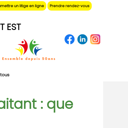
mettre un litige en ligne
Prendre rendez-vous
T EST
tous
aitant : que