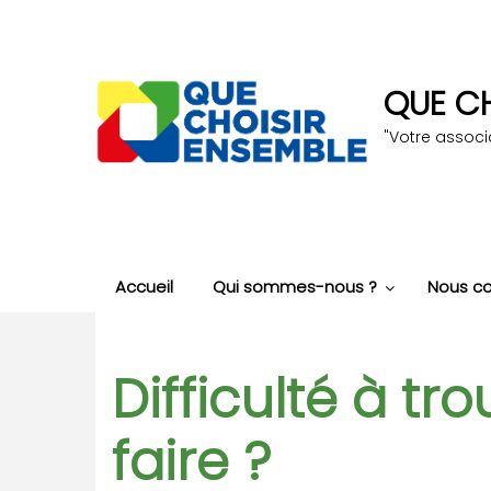
Aller
au
contenu
principal
QUE CH
"Votre assoc
Accueil
Qui sommes-nous ?
Nous co
Difficulté à tr
faire ?