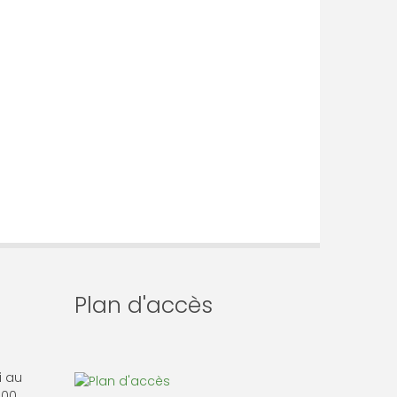
Plan d'accès
i au
 00.