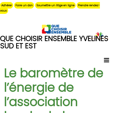
Aller
Adhérer
Faire un don
Soumettre un litige en ligne
Prendre rendez-
au
vous
contenu
principal
QUE CHOISIR ENSEMBLE YVELINES
SUD ET EST
Le baromètre de
l’énergie de
l’association