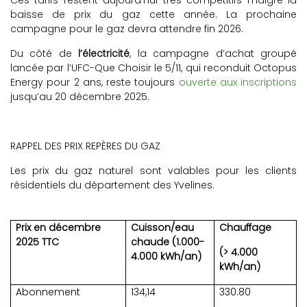
Ces tarifs restent aujourd’hui très compétitifs malgré la
baisse de prix du gaz cette année. La prochaine
campagne pour le gaz devra attendre fin 2026.
Du côté de
l’électricité
, la campagne d’achat groupé
lancée par l’UFC-Que Choisir le 5/11, qui reconduit Octopus
Energy pour 2 ans, reste toujours
ouverte aux inscriptions
jusqu’au 20 décembre 2025.
RAPPEL DES PRIX REPÈRES DU GAZ
Les prix du gaz naturel sont valables pour les clients
résidentiels du département des Yvelines.
Prix en décembre
Cuisson/eau
Chauffage
2025 TTC
chaude (1.000-
(> 4.000
4.000 kWh/an)
kWh/an)
Abonnement
134,14
330.80