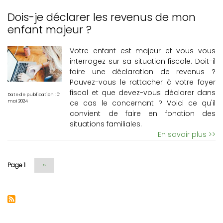
Dois-je déclarer les revenus de mon
enfant majeur ?
Votre enfant est majeur et vous vous
interrogez sur sa situation fiscale. Doit-il
faire une déclaration de revenus ?
Pouvez-vous le rattacher à votre foyer
fiscal et que devez-vous déclarer dans
Date de publication : 01
ce cas le concernant ? Voici ce qu'il
mai 2024
convient de faire en fonction des
situations familiales.
En savoir plus >>
Page 1
Page
››
suivante