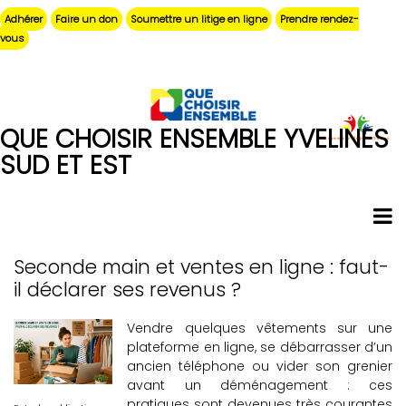
Aller
Adhérer
Faire un don
Soumettre un litige en ligne
Prendre rendez-
au
vous
contenu
principal
QUE CHOISIR ENSEMBLE YVELINES
SUD ET EST
Seconde main et ventes en ligne : faut-
Pagination
il déclarer ses revenus ?
Vendre quelques vêtements sur une
plateforme en ligne, se débarrasser d’un
ancien téléphone ou vider son grenier
avant un déménagement : ces
pratiques sont devenues très courantes