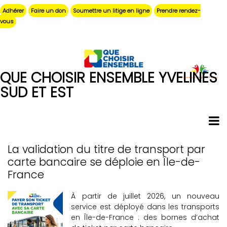
Aller
Adhérer
Faire un don
Soumettre un litige en ligne
Prendre rendez-
au
vous
contenu
principal
QUE CHOISIR ENSEMBLE YVELINES
SUD ET EST
La validation du titre de transport par
Pagination
carte bancaire se déploie en Île-de-
France
À partir de juillet 2026, un nouveau
service est déployé dans les transports
en Île-de-France : des bornes d’achat