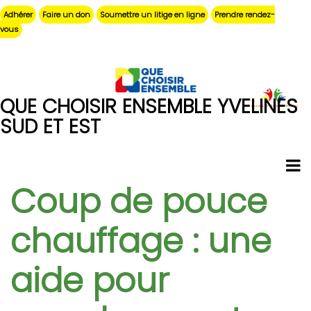
Aller
Adhérer
Faire un don
Soumettre un litige en ligne
Prendre rendez-
au
vous
contenu
principal
QUE CHOISIR ENSEMBLE YVELINES
SUD ET EST
Coup de pouce
chauffage : une
aide pour