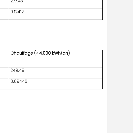
277.43
0.12412
Chauffage (> 4.000 kWh/an)
249.48
0.09446