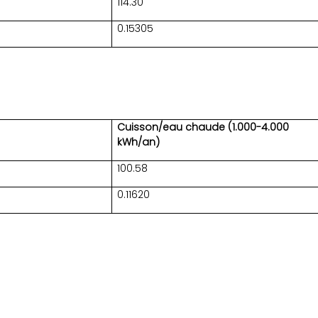
114.30
0.15305
Cuisson/eau chaude (1.000-4.000
kWh/an)
100.58
0.11620