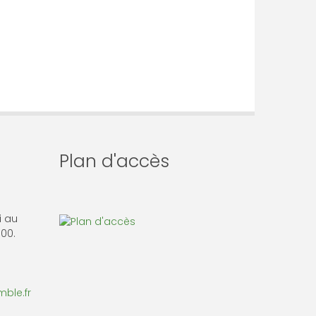
Plan d'accès
i au
 00.
ble.fr