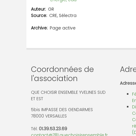
Auteur
GR
Source
CRE, Sélectra
Archive
Page active
Coordonnées de
Adre
l'association
Adresse
QUE CHOISIR ENSEMBLE YVELINES SUD
F
ET EST
E
D
5bis IMPASSE DES GENDARMES
C
78000 VERSAILLES
C
r
Tél:
01.39.53.23.69
(
contact@781.quechoisirensemble.fr