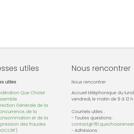
sses utiles
Nous rencontrer
s utiles
Nous rencontrer
édération Que Choisir
Accueil téléphonique du lund
nsemble
vendredi, le matin de 9 à 12 h
irection Générale de la
oncurrence, de la
Courriels utiles :
onsommation et de la
- Toutes questions :
épression des fraudes
contact@781.quechoisirensem
DGCCRF)
- Adhésions :