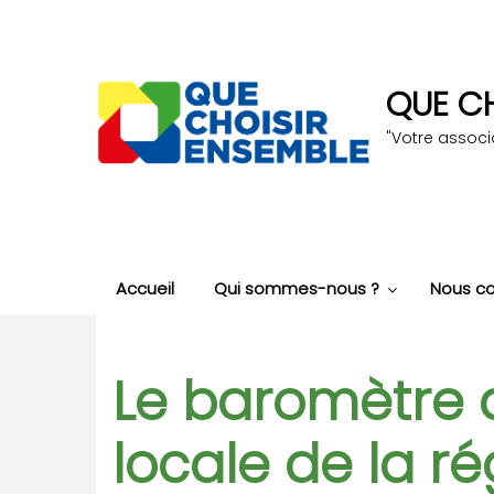
Aller
au
contenu
principal
QUE CH
"Votre assoc
Accueil
Qui sommes-nous ?
Nous co
Le baromètre d
locale de la ré