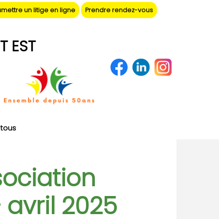
mettre un litige en ligne
Prendre rendez-vous
T EST
tous
sociation
 avril 2025