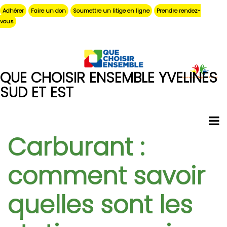
Aller
Adhérer
Faire un don
Soumettre un litige en ligne
Prendre rendez-
au
vous
contenu
principal
QUE CHOISIR ENSEMBLE YVELINES
SUD ET EST
Carburant :
comment savoir
quelles sont les