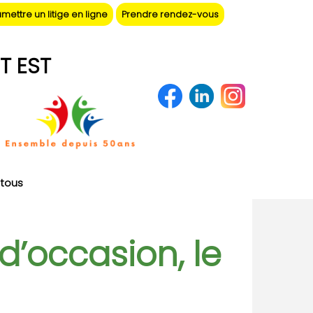
mettre un litige en ligne
Prendre rendez-vous
T EST
tous
d’occasion, le