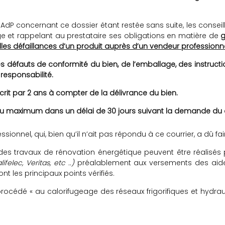
AdP concernant ce dossier étant restée sans suite, les conseill
ige et rappelant au prestataire ses obligations en matière de
g
les défaillances d’un produit auprès d’un vendeur professionne
s défauts de conformité du bien, de l’emballage, des instructio
 responsabilité.
crit par 2 ans à compter de la délivrance du bien.
e au maximum dans un délai de 30 jours suivant la demande d
sionnel, qui, bien qu’il n’ait pas répondu à ce courrier, a dû fai
des travaux de rénovation énergétique peuvent être réalisés
ifelec, Veritas, etc ..)
préalablement aux versements des aides
ont les principaux points vérifiés.
procédé « au calorifugeage des réseaux frigorifiques et hydrau