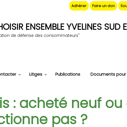
Adhérer
Faire un don
Sou
OISIR ENSEMBLE YVELINES SUD E
iation de défense des consommateurs"
ntacter
Litiges
Publications
Documents pour 
is : acheté neuf ou 
ctionne pas ?