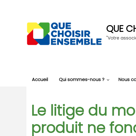
Aller
au
contenu
principal
QUE CH
"Votre assoc
Accueil
Qui sommes-nous ?
Nous co
Le litige du mo
produit ne fon