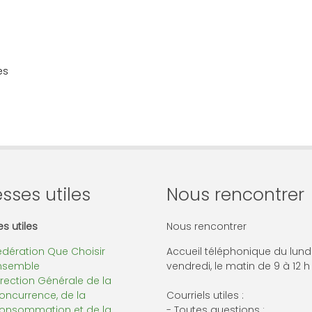
es
sses utiles
Nous rencontrer
s utiles
Nous rencontrer
édération Que Choisir
Accueil téléphonique du lund
nsemble
vendredi, le matin de 9 à 12 h
irection Générale de la
oncurrence, de la
Courriels utiles :
onsommation et de la
- Toutes questions :