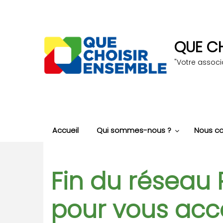
Aller
au
contenu
principal
QUE CH
"Votre assoc
Accueil
Qui sommes-nous ?
Nous co
Fin du réseau 
pour vous acc