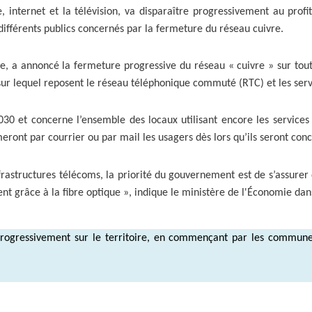
, internet et la télévision, va disparaître progressivement au profi
différents publics concernés par la fermeture du réseau cuivre.
, a annoncé la fermeture progressive du réseau « cuivre » sur tout l
t sur lequel reposent le réseau téléphonique commuté (RTC) et les serv
 et concerne l’ensemble des locaux utilisant encore les services ba
eront par courrier ou par mail les usagers dès lors qu’ils seront con
frastructures télécoms, la priorité du gouvernement est de s’assurer
ent grâce à la fibre optique », indique le ministère de l'Économie da
rogressivement sur le territoire, en commençant par les communes