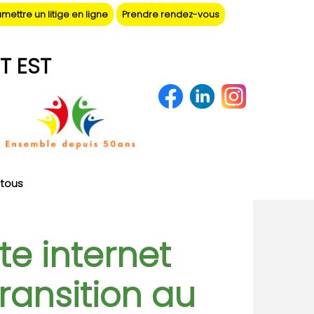
mettre un litige en ligne
Prendre rendez-vous
T EST
tous
te internet
ransition au