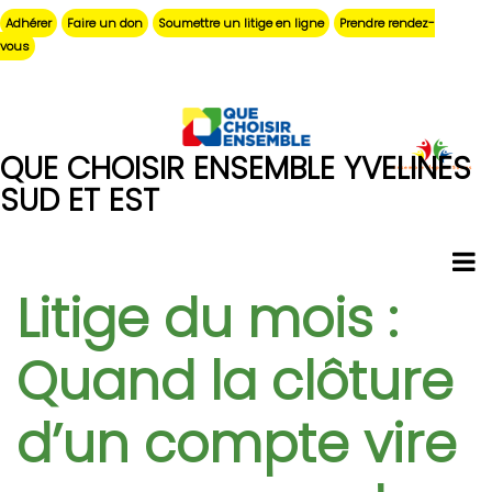
Aller
Adhérer
Faire un don
Soumettre un litige en ligne
Prendre rendez-
au
vous
contenu
principal
QUE CHOISIR ENSEMBLE YVELINES
SUD ET EST
Litige du mois :
Quand la clôture
d’un compte vire