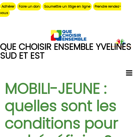
Aller
Adhérer
Faire un don
Soumettre un litige en ligne
Prendre rendez-
au
vous
contenu
principal
QUE CHOISIR ENSEMBLE YVELINES
SUD ET EST
MOBILI-JEUNE :
quelles sont les
conditions pour