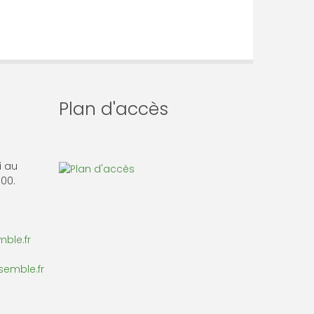
Plan d'accès
i au
 00.
ble.fr
semble.fr