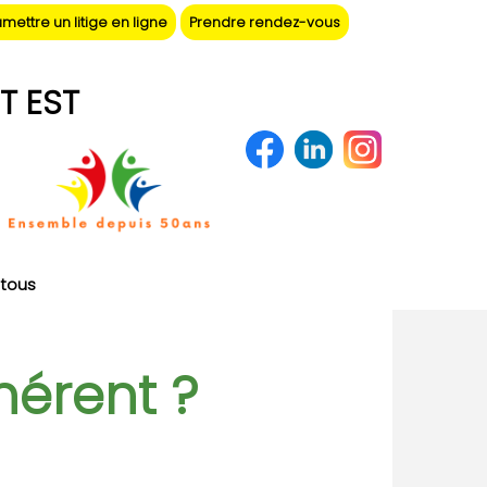
mettre un litige en ligne
Prendre rendez-vous
T EST
tous
hérent ?