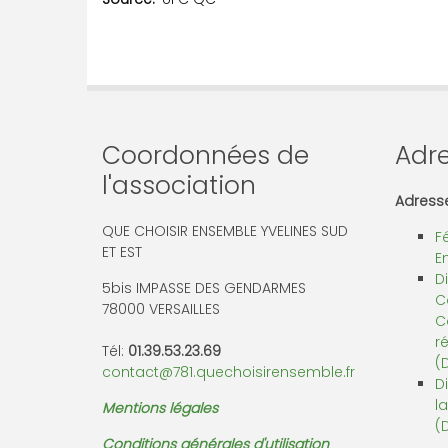
Coordonnées de
Adre
l'association
Adresse
QUE CHOISIR ENSEMBLE YVELINES SUD
F
ET EST
E
D
5bis IMPASSE DES GENDARMES
C
78000 VERSAILLES
C
r
Tél:
01.39.53.23.69
(
contact@781.quechoisirensemble.fr
D
l
Mentions légales
(
Conditions générales d'utilisation