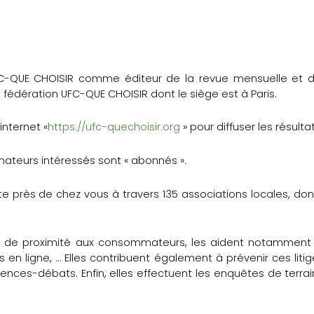
C-QUE CHOISIR comme éditeur de la revue mensuelle et d
 fédération UFC-QUE CHOISIR dont le siège est à Paris.
internet «
https://ufc-quechoisir.org
» pour diffuser les résult
ateurs intéressés sont « abonnés ».
 près de chez vous à travers 135 associations locales, dont 
s de proximité aux consommateurs, les aident notamment à
n ligne, … Elles contribuent également à prévenir ces lit
rences-débats. Enfin, elles effectuent les enquêtes de terra