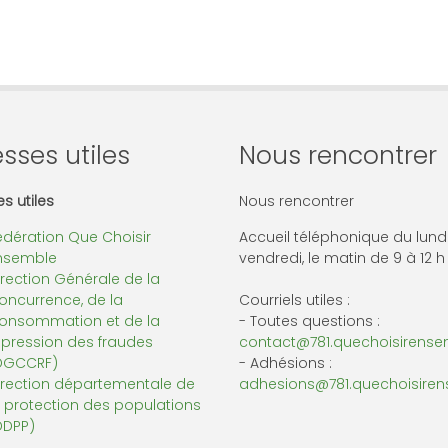
sses utiles
Nous rencontrer
s utiles
Nous rencontrer
édération Que Choisir
Accueil téléphonique du lund
nsemble
vendredi, le matin de 9 à 12 h
irection Générale de la
oncurrence, de la
Courriels utiles :
onsommation et de la
- Toutes questions :
épression des fraudes
contact@781.quechoisirensem
DGCCRF)
- Adhésions :
irection départementale de
adhesions@781.quechoisiren
a protection des populations
DDPP)