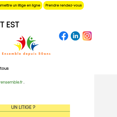
mettre un litige en ligne
Prendre rendez-vous
T EST
tous
rensemble.fr
.
UN LITIGE ?