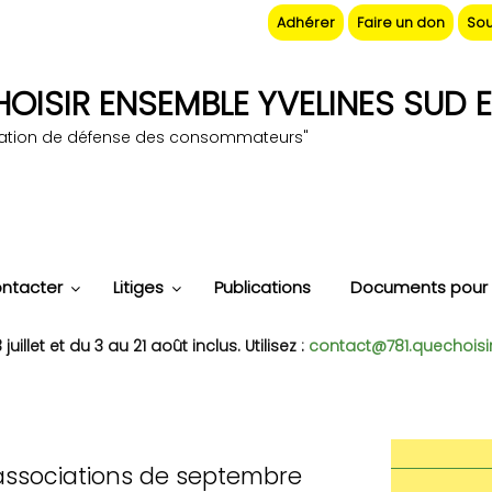
Adhérer
Faire un don
Sou
OISIR ENSEMBLE YVELINES SUD E
iation de défense des consommateurs"
ntacter
Litiges
Publications
Documents pour 
uillet et du 3 au 21 août inclus. Utilisez :
contact@781.quechoisi
associations de septembre