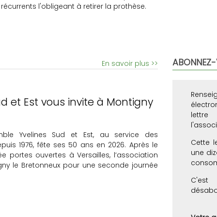
écurrents l'obligeant à retirer la prothèse.
ABONNEZ-
En savoir plus >>
Rensei
d et Est vous invite à Montigny
électr
lettre
l'associ
ble Yvelines Sud et Est, au service des
Cette l
is 1976, fête ses 50 ans en 2026. Après le
une diz
e portes ouvertes à Versailles, l’association
consom
igny le Bretonneux pour une seconde journée
C'est 
désabo