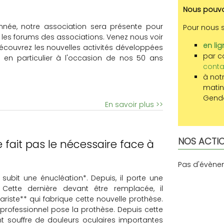
Nous pouvo
e, notre association sera présente pour
Pour nous s
s les forums des associations. Venez nous voir
en lig
écouvrez les nouvelles activités développées
par co
 en particulier à l'occasion de nos 50 ans
conta
à notr
matin
Genda
En savoir plus >>
NOS ACTI
ne fait pas le nécessaire face à
Pas d'évène
. subit une énucléation*. Depuis, il porte une
 Cette dernière devant être remplacée, il
ariste** qui fabrique cette nouvelle prothèse.
 professionnel pose la prothèse. Depuis cette
t souffre de douleurs oculaires importantes