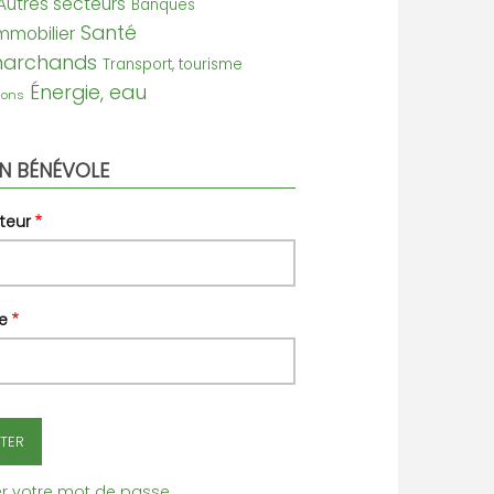
Autres secteurs
Banques
Santé
mmobilier
marchands
Transport, tourisme
Énergie, eau
ions
N BÉNÉVOLE
teur
e
ser votre mot de passe