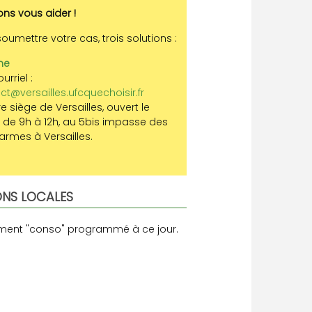
ns vous aider !
oumettre votre cas, trois solutions :
ne
urriel :
ct@versailles.ufcquechoisir.fr
e siège de Versailles, ouvert le
 de 9h à 12h, au 5bis impasse des
rmes à Versailles.
ONS LOCALES
ment "conso" programmé à ce jour.