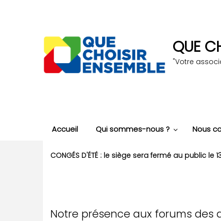
Aller
au
contenu
principal
QUE CH
"Votre assoc
Accueil
Qui sommes-nous ?
Nous co
CONGÉS D'ÉTÉ : le siège sera fermé au public le 13 j
Notre présence aux forums des 